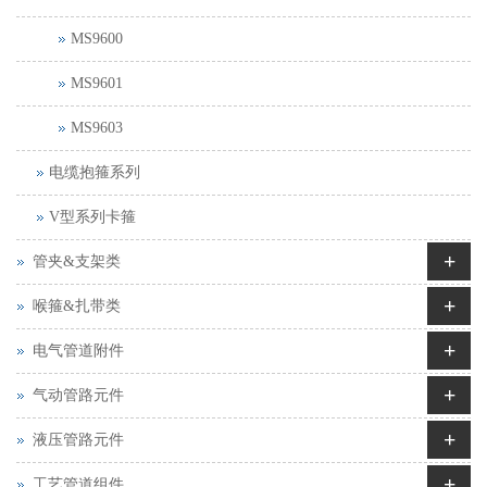
MS9600
MS9601
MS9603
电缆抱箍系列
V型系列卡箍
+
管夹&支架类
+
喉箍&扎带类
+
电气管道附件
+
气动管路元件
+
液压管路元件
+
工艺管道组件