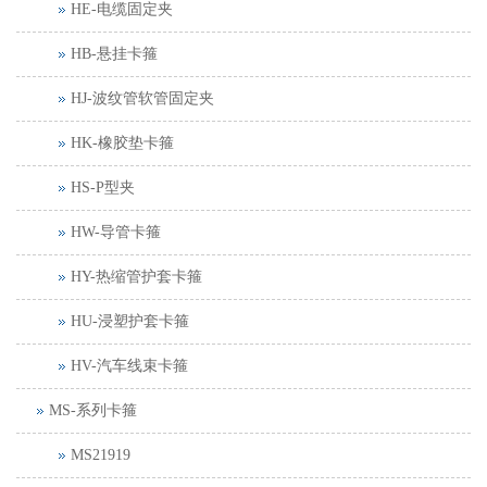
HE-电缆固定夹
HB-悬挂卡箍
HJ-波纹管软管固定夹
HK-橡胶垫卡箍
HS-P型夹
HW-导管卡箍
HY-热缩管护套卡箍
HU-浸塑护套卡箍
HV-汽车线束卡箍
MS-系列卡箍
MS21919