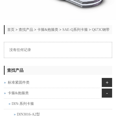
首页
>
查找产品
>
卡箍&抱箍类
>
SAE-Q系列卡箍
>
Q673C钢带
式弹性软管夹箍 B型
没有任何记录
查找产品
+
标准紧固件类
-
卡箍&抱箍类
DIN-系列卡箍
DIN3016-A2型