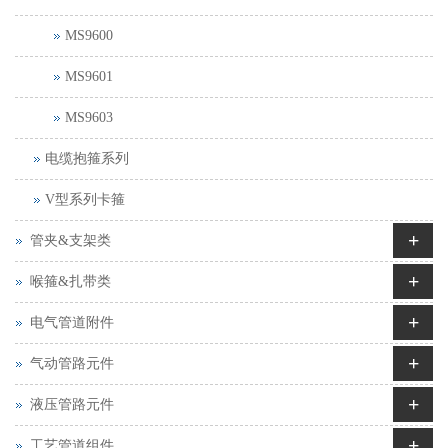
MS9600
MS9601
MS9603
电缆抱箍系列
V型系列卡箍
+
管夹&支架类
+
喉箍&扎带类
+
电气管道附件
+
气动管路元件
+
液压管路元件
+
工艺管道组件