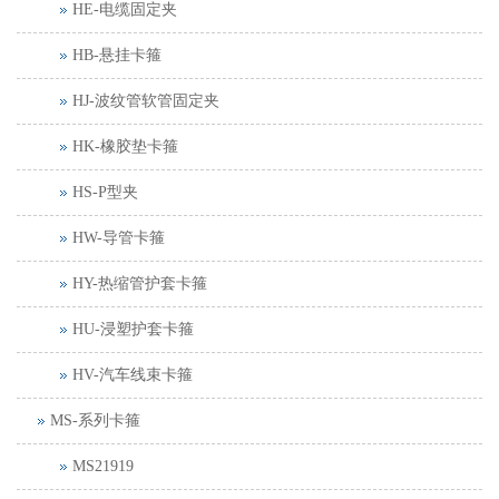
HE-电缆固定夹
HB-悬挂卡箍
HJ-波纹管软管固定夹
HK-橡胶垫卡箍
HS-P型夹
HW-导管卡箍
HY-热缩管护套卡箍
HU-浸塑护套卡箍
HV-汽车线束卡箍
MS-系列卡箍
MS21919