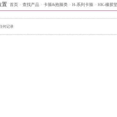
位置
首页
>
查找产品
>
卡箍&抱箍类
>
H-系列卡箍
>
HK-橡胶
任何记录