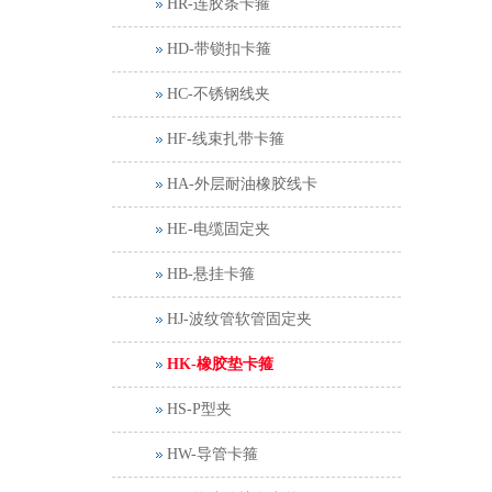
HR-连胶条卡箍
HD-带锁扣卡箍
HC-不锈钢线夹
HF-线束扎带卡箍
HA-外层耐油橡胶线卡
HE-电缆固定夹
HB-悬挂卡箍
HJ-波纹管软管固定夹
HK-橡胶垫卡箍
HS-P型夹
HW-导管卡箍