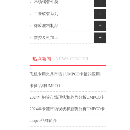
+
不锈钢管件类
+
工业软管系列
+
橡胶塑料制品
+
数控及机加工
热点新闻
NEWS CENTER
飞机专用夹具市场 | UMPCO卡箍的应用|
航空卡箍
卡箍品牌UMPCO
2024年抱箍市场现状和趋势分析UMPCO卡
箍
2024年卡箍市场现状和趋势分析UMPCO卡
箍
umpco品牌简介