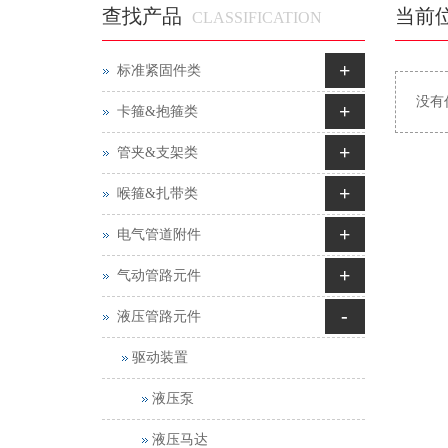
查找产品
当前
CLASSIFICATION
+
标准紧固件类
没有
+
卡箍&抱箍类
+
管夹&支架类
+
喉箍&扎带类
+
电气管道附件
+
气动管路元件
-
液压管路元件
驱动装置
液压泵
液压马达