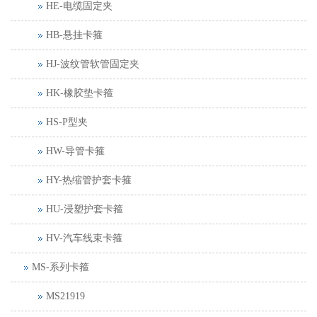
HE-电缆固定夹
HB-悬挂卡箍
HJ-波纹管软管固定夹
HK-橡胶垫卡箍
HS-P型夹
HW-导管卡箍
HY-热缩管护套卡箍
HU-浸塑护套卡箍
HV-汽车线束卡箍
MS-系列卡箍
MS21919