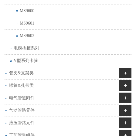
MS9600
MS9601
MS9603
电缆抱箍系列
V型系列卡箍
+
管夹&支架类
+
喉箍&扎带类
+
电气管道附件
+
气动管路元件
+
液压管路元件
+
工艺管道组件