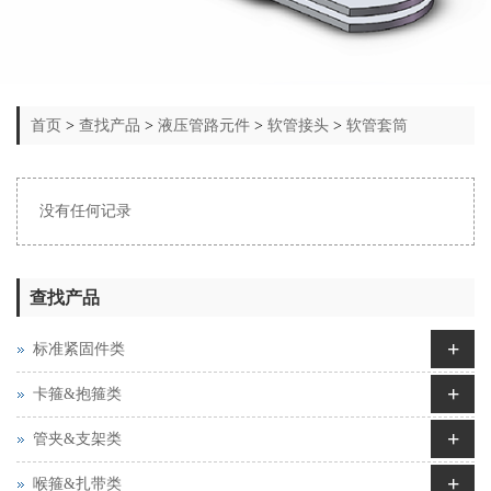
首页
>
查找产品
>
液压管路元件
>
软管接头
>
软管套筒
没有任何记录
查找产品
+
标准紧固件类
+
卡箍&抱箍类
+
管夹&支架类
+
喉箍&扎带类