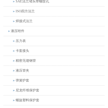
SAE法兰堵头带螺纹孔
ISO四方法兰
焊接式法兰
液压咐件
压力表
卡套接头
精密无缝钢管
液压管夹
弹簧护套
尼龙纤维保护套
螺旋塑料保护套