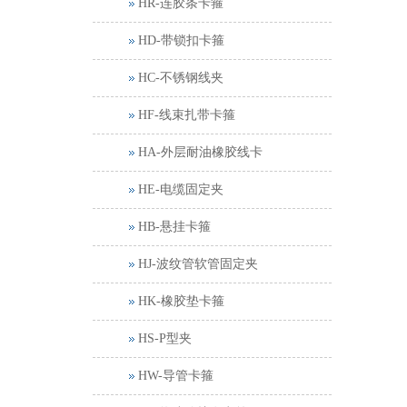
HR-连胶条卡箍
HD-带锁扣卡箍
HC-不锈钢线夹
HF-线束扎带卡箍
HA-外层耐油橡胶线卡
HE-电缆固定夹
HB-悬挂卡箍
HJ-波纹管软管固定夹
HK-橡胶垫卡箍
HS-P型夹
HW-导管卡箍