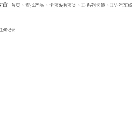
位置
首页
>
查找产品
>
卡箍&抱箍类
>
H-系列卡箍
>
HV-汽车
任何记录