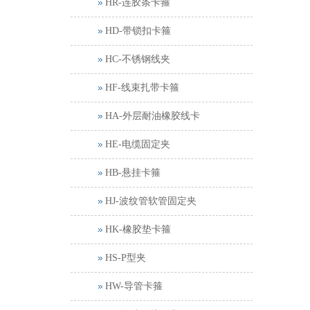
HR-连胶条卡箍
HD-带锁扣卡箍
HC-不锈钢线夹
HF-线束扎带卡箍
HA-外层耐油橡胶线卡
HE-电缆固定夹
HB-悬挂卡箍
HJ-波纹管软管固定夹
HK-橡胶垫卡箍
HS-P型夹
HW-导管卡箍