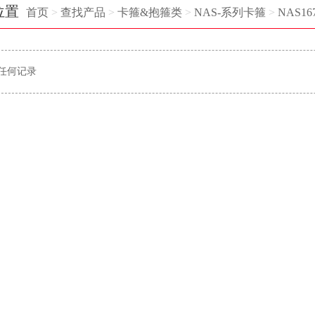
位置
首页
>
查找产品
>
卡箍&抱箍类
>
NAS-系列卡箍
>
NAS16
任何记录