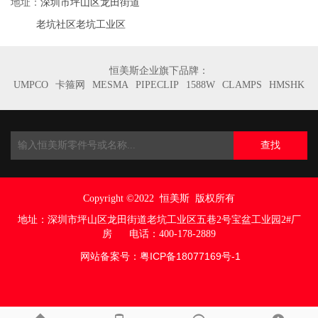
深圳市坪山区龙田街道
地址：
老坑社区老坑工业区
恒美斯企业旗下品牌：
UMPCO
卡箍网
MESMA
PIPECLIP
1588W
CLAMPS
HMSHK
查找
Copyright ©2022
恒美斯 版权所有
地址：
深圳市坪山区龙田街道老坑工业区五巷
2号宝盆工业园2#厂
房
电话：400-178-2889
网站备案号：
粤ICP备18077169号
-1