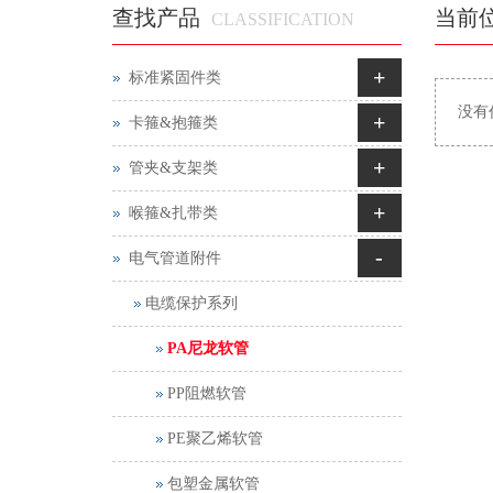
查找产品
当前
CLASSIFICATION
+
标准紧固件类
没有
+
卡箍&抱箍类
+
管夹&支架类
+
喉箍&扎带类
-
电气管道附件
电缆保护系列
PA尼龙软管
PP阻燃软管
PE聚乙烯软管
包塑金属软管