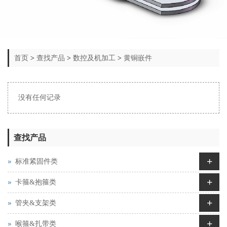
首页
>
查找产品
>
数控及机加工
>
黄铜嵌件
没有任何记录
查找产品
+
标准紧固件类
+
卡箍&抱箍类
+
管夹&支架类
+
喉箍&扎带类