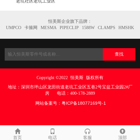
老坑社区老坑工业区
恒美斯企业旗下品牌：
UMPCO
卡箍网
MESMA
PIPECLIP
1588W
CLAMPS
HMSHK
查找
Copyright ©2022
恒美斯 版权所有
地址：
深圳市坪山区龙田街道老坑工业区五巷
2号宝盆工业园2#厂
房
电话：400-178-2889
网站备案号：
粤ICP备18077169号
-1
首页
电话
客服
顶部