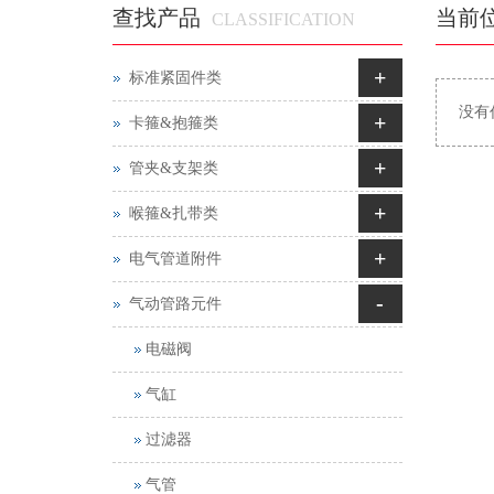
查找产品
当前
CLASSIFICATION
+
标准紧固件类
没有
+
卡箍&抱箍类
+
管夹&支架类
+
喉箍&扎带类
+
电气管道附件
-
气动管路元件
电磁阀
气缸
过滤器
气管