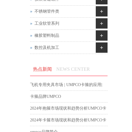
+
不锈钢管件类
+
工业软管系列
+
橡胶塑料制品
+
数控及机加工
热点新闻
NEWS CENTER
飞机专用夹具市场 | UMPCO卡箍的应用|
航空卡箍
卡箍品牌UMPCO
2024年抱箍市场现状和趋势分析UMPCO卡
箍
2024年卡箍市场现状和趋势分析UMPCO卡
箍
umpco品牌简介