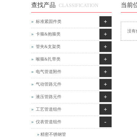
查找产品
当前
CLASSIFICATION
+
标准紧固件类
没有
+
卡箍&抱箍类
+
管夹&支架类
+
喉箍&扎带类
+
电气管道附件
+
气动管路元件
+
液压管路元件
+
工艺管道组件
-
仪表管道组件
精密不锈钢管