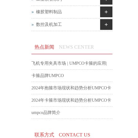
+
橡胶塑料制品
+
数控及机加工
热点新闻
NEWS CENTER
飞机专用夹具市场 | UMPCO卡箍的应用|
航空卡箍
卡箍品牌UMPCO
2024年抱箍市场现状和趋势分析UMPCO卡
箍
2024年卡箍市场现状和趋势分析UMPCO卡
箍
umpco品牌简介
联系方式
CONTACT US