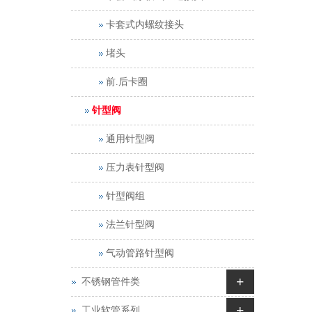
卡套式内螺纹接头
堵头
前.后卡圈
针型阀
通用针型阀
压力表针型阀
针型阀组
法兰针型阀
气动管路针型阀
+
不锈钢管件类
+
工业软管系列