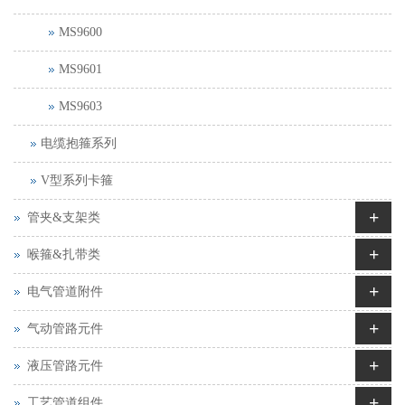
MS9600
MS9601
MS9603
电缆抱箍系列
V型系列卡箍
+
管夹&支架类
+
喉箍&扎带类
+
电气管道附件
+
气动管路元件
+
液压管路元件
+
工艺管道组件