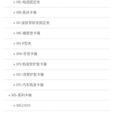
HE-电缆固定夹
HB-悬挂卡箍
HJ-波纹管软管固定夹
HK-橡胶垫卡箍
HS-P型夹
HW-导管卡箍
HY-热缩管护套卡箍
HU-浸塑护套卡箍
HV-汽车线束卡箍
MS-系列卡箍
MS21919