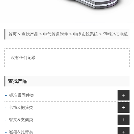
首页
>
查找产品
>
电气管道附件
>
电缆布线系统
>
塑料PVC电缆
线槽
没有任何记录
查找产品
+
标准紧固件类
+
卡箍&抱箍类
+
管夹&支架类
+
喉箍&扎带类