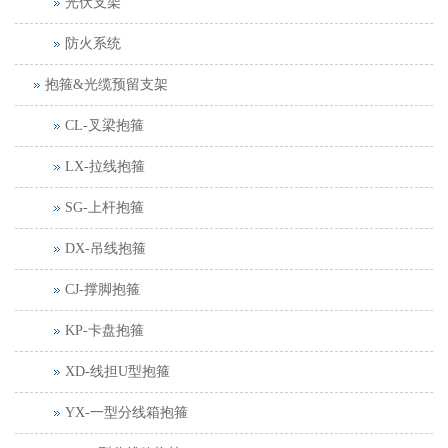
光伏支架
防火系统
抱箍&光缆预留支架
CL-叉梁抱箍
LX-拉线抱箍
SG-上杆抱箍
DX-吊线抱箍
CJ-撑脚抱箍
KP-卡盘抱箍
XD-线担U型抱箍
YX-一型分线箱抱箍