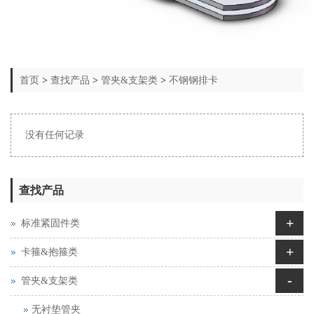
首页
>
查找产品
>
管夹&支架类
>
不钢钢排卡
没有任何记录
查找产品
+
标准紧固件类
+
卡箍&抱箍类
-
管夹&支架类
无衬垫管夹