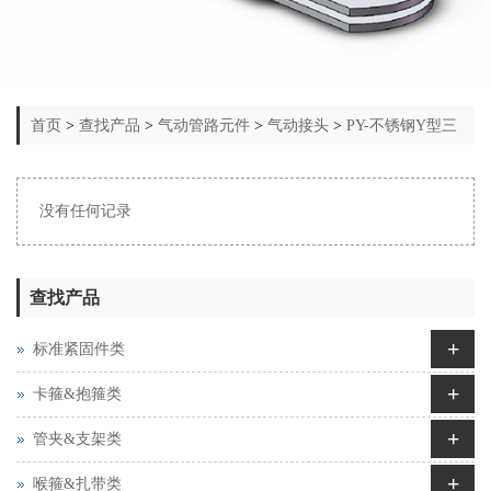
首页
>
查找产品
>
气动管路元件
>
气动接头
>
PY-不锈钢Y型三
通
没有任何记录
查找产品
+
标准紧固件类
+
卡箍&抱箍类
+
管夹&支架类
+
喉箍&扎带类