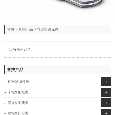
首页
>
查找产品
>
气动管路元件
没有任何记录
查找产品
+
标准紧固件类
+
卡箍&抱箍类
+
管夹&支架类
+
喉箍&扎带类