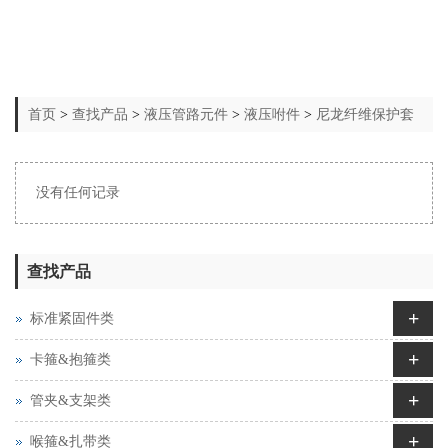
首页
>
查找产品
>
液压管路元件
>
液压咐件
>
尼龙纤维保护套
没有任何记录
查找产品
+
标准紧固件类
+
卡箍&抱箍类
+
管夹&支架类
+
喉箍&扎带类