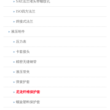
SAE法兰堵头带螺纹孔
ISO四方法兰
焊接式法兰
液压咐件
压力表
卡套接头
精密无缝钢管
液压管夹
弹簧护套
尼龙纤维保护套
螺旋塑料保护套