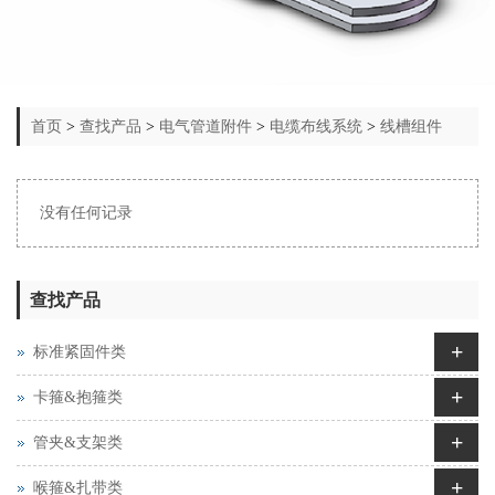
首页
>
查找产品
>
电气管道附件
>
电缆布线系统
>
线槽组件
没有任何记录
查找产品
+
标准紧固件类
+
卡箍&抱箍类
+
管夹&支架类
+
喉箍&扎带类