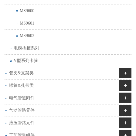
MS9600
MS9601
MS9603
电缆抱箍系列
V型系列卡箍
+
管夹&支架类
+
喉箍&扎带类
+
电气管道附件
+
气动管路元件
+
液压管路元件
+
工艺管道组件