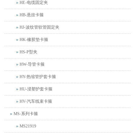
HE-电缆固定夹
HB-悬挂卡箍
HJ-波纹管软管固定夹
HK-橡胶垫卡箍
HS-P型夹
HW-导管卡箍
HY-热缩管护套卡箍
HU-浸塑护套卡箍
HV-汽车线束卡箍
MS-系列卡箍
MS21919