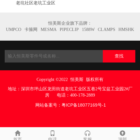
老坑社区老坑工业区
恒美斯企业旗下品牌：
UMPCO
卡箍网
MESMA
PIPECLIP
1588W
CLAMPS
HMSHK
查找
Copyright ©2022
恒美斯 版权所有
地址：
深圳市坪山区龙田街道老坑工业区五巷
2号宝盆工业园2#厂
房
电话：400-178-2889
网站备案号：
粤ICP备18077169号
-1
首页
电话
客服
顶部