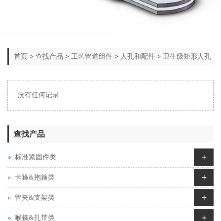
首页
>
查找产品
>
工艺管道组件
>
人孔和配件
>
卫生级矩形人孔
没有任何记录
查找产品
+
标准紧固件类
+
卡箍&抱箍类
+
管夹&支架类
+
喉箍&扎带类