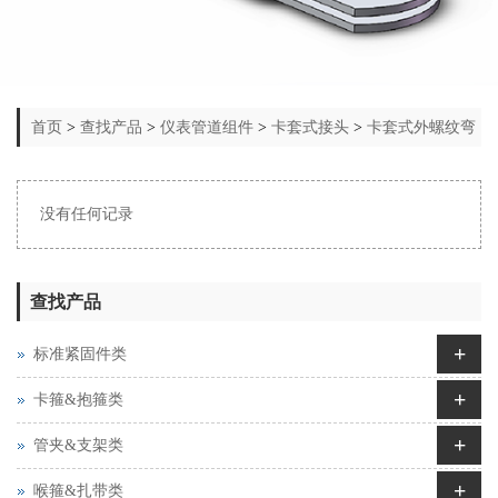
首页
>
查找产品
>
仪表管道组件
>
卡套式接头
>
卡套式外螺纹弯
头
没有任何记录
查找产品
+
标准紧固件类
+
卡箍&抱箍类
+
管夹&支架类
+
喉箍&扎带类