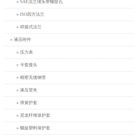
SAE法兰堵头带螺纹孔
ISO四方法兰
焊接式法兰
液压咐件
压力表
卡套接头
精密无缝钢管
液压管夹
弹簧护套
尼龙纤维保护套
螺旋塑料保护套