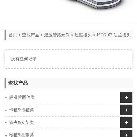
首页
>
查找产品
>
液压管路元件
>
过渡接头
>
ISO6162 法兰接头
没有任何记录
查找产品
+
标准紧固件类
+
卡箍&抱箍类
+
管夹&支架类
+
喉箍&扎带类