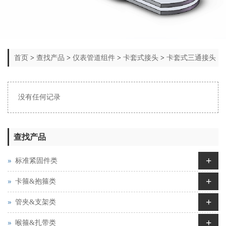
首页
>
查找产品
>
仪表管道组件
>
卡套式接头
>
卡套式三通接头
没有任何记录
查找产品
+
标准紧固件类
+
卡箍&抱箍类
+
管夹&支架类
+
喉箍&扎带类