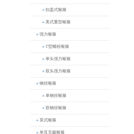
扣盖式喉箍
美式重型喉箍
强力喉箍
T型螺栓喉箍
单头强力喉箍
双头强力喉箍
钢丝喉箍
单钢丝喉箍
双钢丝喉箍
英式喉箍
单耳无极喉箍