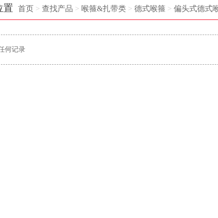
位置
首页
>
查找产品
>
喉箍&扎带类
>
德式喉箍
>
偏头式德式
任何记录