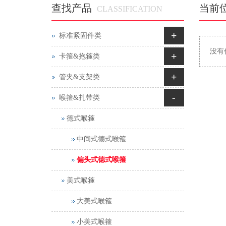
查找产品
当前
CLASSIFICATION
+
标准紧固件类
没有
+
卡箍&抱箍类
+
管夹&支架类
-
喉箍&扎带类
德式喉箍
中间式德式喉箍
偏头式德式喉箍
美式喉箍
大美式喉箍
小美式喉箍