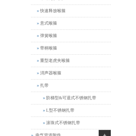
快速释放喉箍
意式喉箍
弹簧喉箍
带柄喉箍
重型老虎夹喉箍
消声器喉箍
扎带
阶梯型&可退式不锈钢扎带
L型不锈钢扎带
滚珠式不锈钢扎带
+
电气管道附件