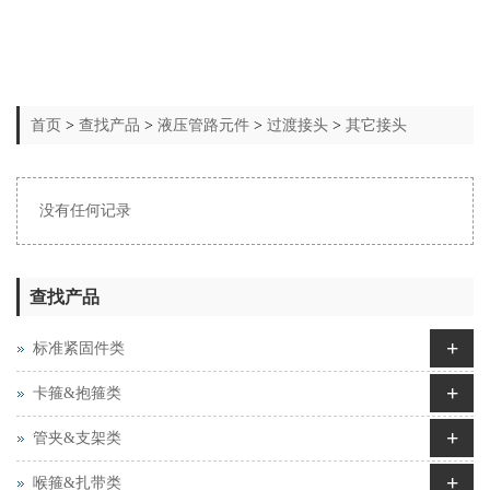
首页
>
查找产品
>
液压管路元件
>
过渡接头
>
其它接头
没有任何记录
查找产品
+
标准紧固件类
+
卡箍&抱箍类
+
管夹&支架类
+
喉箍&扎带类