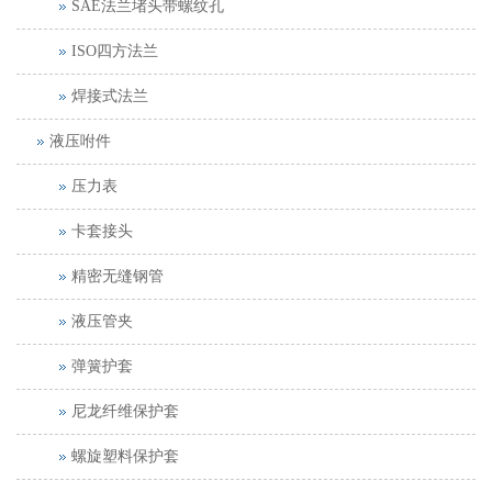
SAE法兰堵头带螺纹孔
ISO四方法兰
焊接式法兰
液压咐件
压力表
卡套接头
精密无缝钢管
液压管夹
弹簧护套
尼龙纤维保护套
螺旋塑料保护套