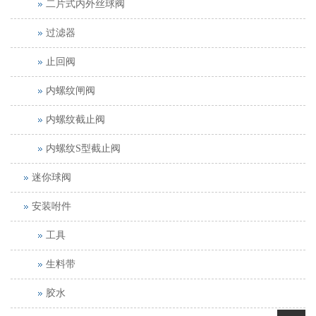
二片式内外丝球阀
过滤器
止回阀
内螺纹闸阀
内螺纹截止阀
内螺纹S型截止阀
迷你球阀
安装咐件
工具
生料带
胶水