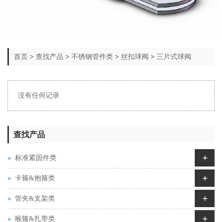
首页
>
查找产品
>
不锈钢管件类
>
丝扣球阀
>
三片式球阀
没有任何记录
查找产品
+
标准紧固件类
+
卡箍&抱箍类
+
管夹&支架类
+
喉箍&扎带类