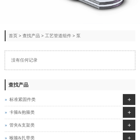
首页
>
查找产品
>
工艺管道组件
>
泵
没有任何记录
查找产品
+
标准紧固件类
+
卡箍&抱箍类
+
管夹&支架类
+
喉箍&扎带类