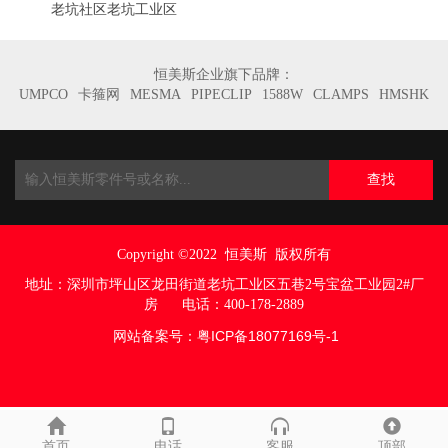
老坑社区老坑工业区
恒美斯企业旗下品牌：
UMPCO
卡箍网
MESMA
PIPECLIP
1588W
CLAMPS
HMSHK
查找
Copyright ©2022
恒美斯 版权所有
地址：
深圳市坪山区龙田街道老坑工业区五巷
2号宝盆工业园2#厂
房
电话：400-178-2889
网站备案号：
粤ICP备18077169号
-1
首页
电话
客服
顶部