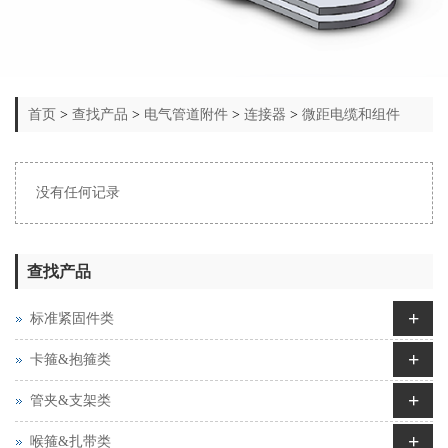
首页
>
查找产品
>
电气管道附件
>
连接器
>
微距电缆和组件
没有任何记录
查找产品
+
标准紧固件类
+
卡箍&抱箍类
+
管夹&支架类
+
喉箍&扎带类