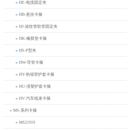
HE-电缆固定夹
HB-悬挂卡箍
HJ-波纹管软管固定夹
HK-橡胶垫卡箍
HS-P型夹
HW-导管卡箍
HY-热缩管护套卡箍
HU-浸塑护套卡箍
HV-汽车线束卡箍
MS-系列卡箍
MS21919