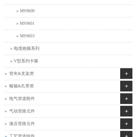
MS9600
MS9601
MS9603
电缆抱箍系列
V型系列卡箍
+
管夹&支架类
+
喉箍&扎带类
+
电气管道附件
+
气动管路元件
+
液压管路元件
+
工艺管道组件