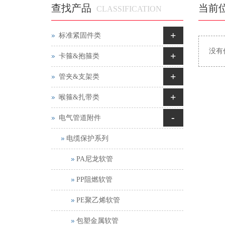
查找产品
当前
CLASSIFICATION
+
标准紧固件类
没有
+
卡箍&抱箍类
+
管夹&支架类
+
喉箍&扎带类
-
电气管道附件
电缆保护系列
PA尼龙软管
PP阻燃软管
PE聚乙烯软管
包塑金属软管