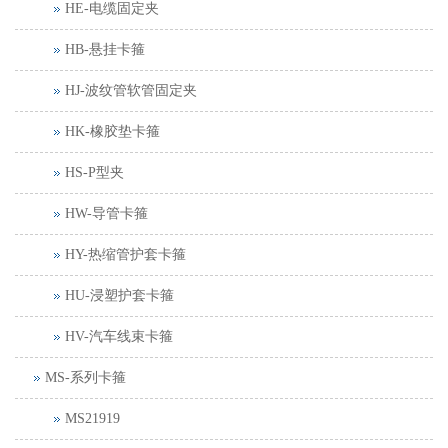
HE-电缆固定夹
HB-悬挂卡箍
HJ-波纹管软管固定夹
HK-橡胶垫卡箍
HS-P型夹
HW-导管卡箍
HY-热缩管护套卡箍
HU-浸塑护套卡箍
HV-汽车线束卡箍
MS-系列卡箍
MS21919