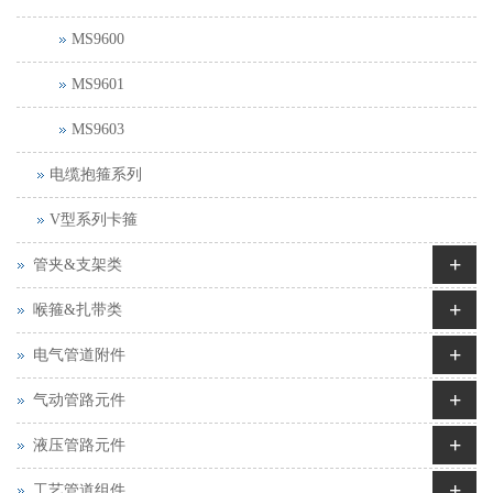
MS9600
MS9601
MS9603
电缆抱箍系列
V型系列卡箍
+
管夹&支架类
+
喉箍&扎带类
+
电气管道附件
+
气动管路元件
+
液压管路元件
+
工艺管道组件