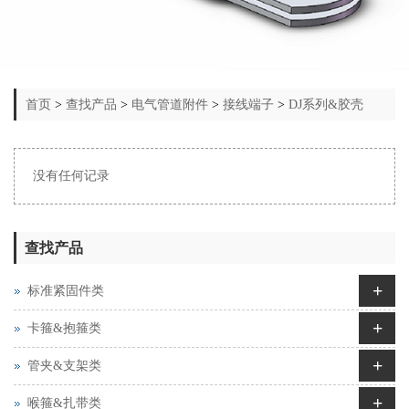
首页
>
查找产品
>
电气管道附件
>
接线端子
>
DJ系列&胶壳
没有任何记录
查找产品
+
标准紧固件类
+
卡箍&抱箍类
+
管夹&支架类
+
喉箍&扎带类