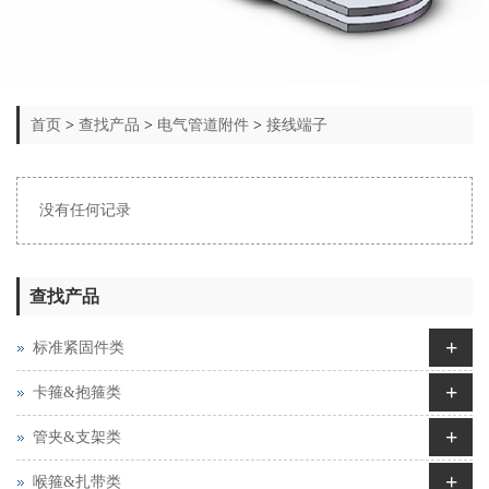
首页
>
查找产品
>
电气管道附件
>
接线端子
没有任何记录
查找产品
+
标准紧固件类
+
卡箍&抱箍类
+
管夹&支架类
+
喉箍&扎带类