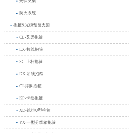
光伏支架
防火系统
抱箍&光缆预留支架
CL-叉梁抱箍
LX-拉线抱箍
SG-上杆抱箍
DX-吊线抱箍
CJ-撑脚抱箍
KP-卡盘抱箍
XD-线担U型抱箍
YX-一型分线箱抱箍