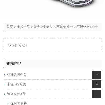
首页
>
查找产品
>
管夹&支架类
>
不钢钢排卡
>
不锈钢5位排卡
没有任何记录
查找产品
+
标准紧固件类
+
卡箍&抱箍类
-
管夹&支架类
无衬垫管夹