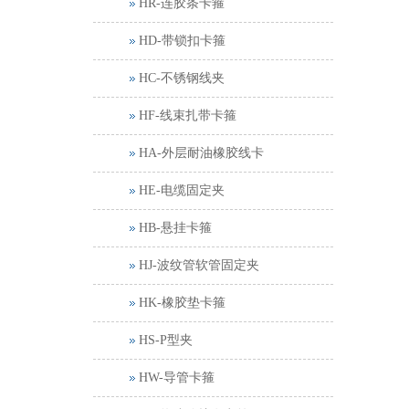
HR-连胶条卡箍
HD-带锁扣卡箍
HC-不锈钢线夹
HF-线束扎带卡箍
HA-外层耐油橡胶线卡
HE-电缆固定夹
HB-悬挂卡箍
HJ-波纹管软管固定夹
HK-橡胶垫卡箍
HS-P型夹
HW-导管卡箍