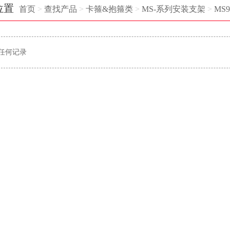
位置
首页
>
查找产品
>
卡箍&抱箍类
>
MS-系列安装支架
>
MS9
任何记录