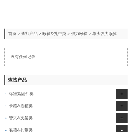
首页
>
查找产品
>
喉箍&扎带类
>
强力喉箍
>
单头强力喉箍
没有任何记录
查找产品
+
标准紧固件类
+
卡箍&抱箍类
+
管夹&支架类
-
喉箍&扎带类