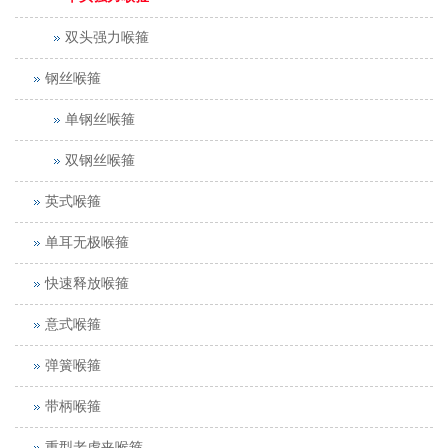
双头强力喉箍
钢丝喉箍
单钢丝喉箍
双钢丝喉箍
英式喉箍
单耳无极喉箍
快速释放喉箍
意式喉箍
弹簧喉箍
带柄喉箍
重型老虎夹喉箍